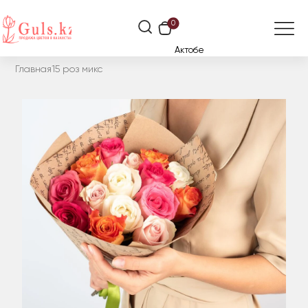
0
Актобе
Главная
15 роз микс