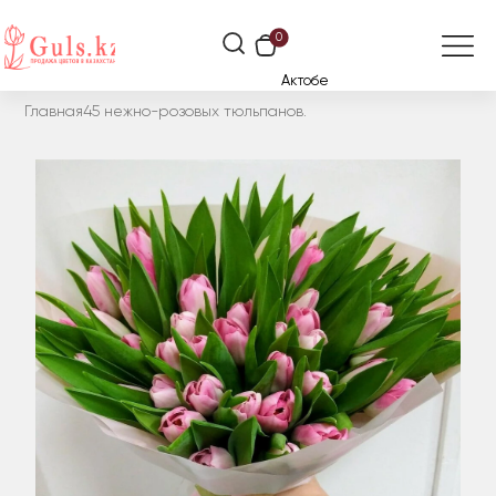
0
Актобе
Главная
45 нежно-розовых тюльпанов.