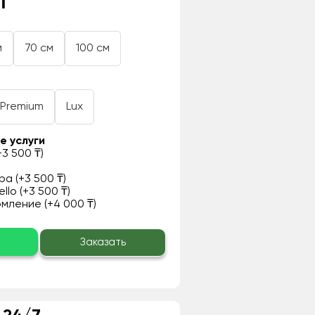
₸
м
70 см
100 см
Premium
Lux
е услуги
3 500 ₸)
а (+3 500 ₸)
llo (+3 500 ₸)
ление (+4 000 ₸)
о
Заказать