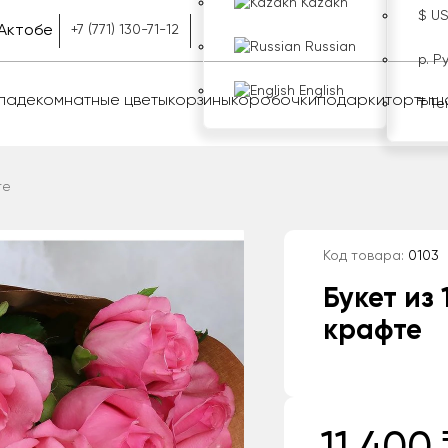
Kazakh
$ U
Актобе
+7 (771) 130-71-12
Russian
р. Р
English
оладе
комнатные цветы
корзины
коробочки
подарки
торты
ш
₸ Те
те
Код товара:
0103
Букет из 
крафте