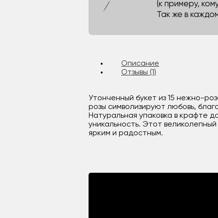
(к примеру, кому
Так же в каждо
Описание
Отзывы (1)
Утонченный букет из 15 нежно-роз
розы символизируют любовь, благ
Натуральная упаковка в крафте д
уникальность. Этот великолепный 
ярким и радостным.