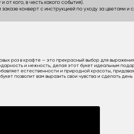
 и от кого, в честь какого события).
м заказе конверт с инструкцией по уходу за цветами и
овых роз в крафте — это прекрасный выбор для выражения
одарность и нежность, делая этот букет идеальным подар
обавляет естественности и природной красоты, придава
букет позволит вам выразить свои чувства и сделать ден