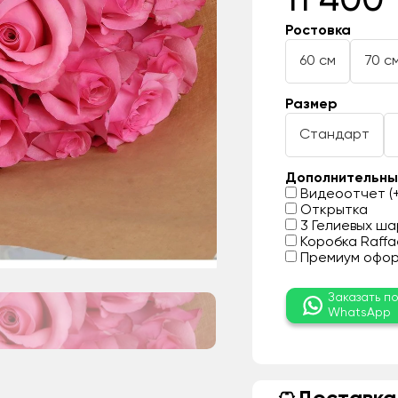
11 400 
Ростовка
60 см
70 с
Размер
Стандарт
Дополнительны
Видеоотчет (+
Открытка
3 Гелиевых шар
Коробка Raffae
Премиум оформ
Заказать п
WhatsApp