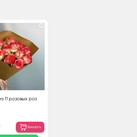
из 11 розовых роз
₸
Заказать