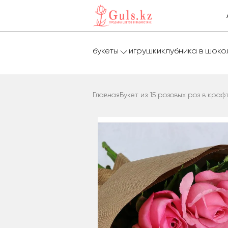
букеты
игрушки
клубника в шок
Главная
Букет из 15 розовых роз в краф