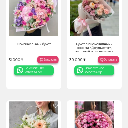
Оригинальный букет
Букет с пионовидными
розами «Джульетта»,
эустомой и диантусами
Заказать
Заказать
51 000 ₸
30 000 ₸
Заказать по
Заказать по
WhatsApp
WhatsApp