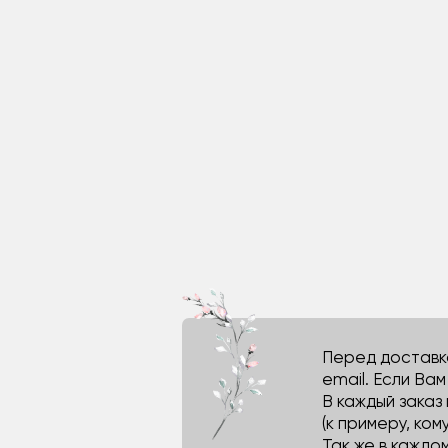
Перед доставко
email. Если Ва
В каждый заказ
(к примеру, кому
Так же в каждо