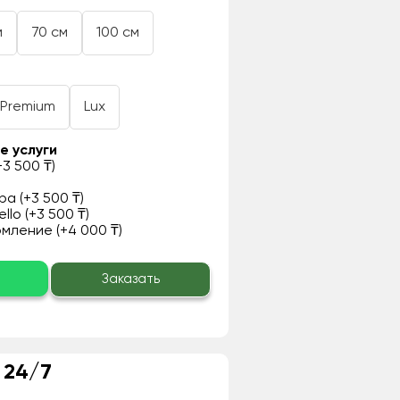
м
70 см
100 см
Premium
Lux
е услуги
3 500 ₸)
а (+3 500 ₸)
llo (+3 500 ₸)
ление (+4 000 ₸)
о
Заказать
 24/7