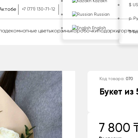
Kazakh
$ U
Актобе
+7 (771) 130-71-12
Russian
р. Р
English
оладе
комнатные цветы
корзины
коробочки
подарки
торты
ш
₸ Те
Код товара:
070
Букет из 
7 800 