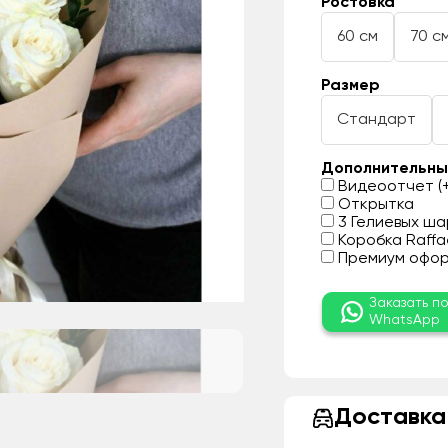
Ростовка
60 см
70 с
Размер
Стандарт
Дополнительны
Видеоотчет (+
Открытка
3 Гелиевых шар
Коробка Raffae
Премиум оформ
Заказать п
WhatsApp
Доставка