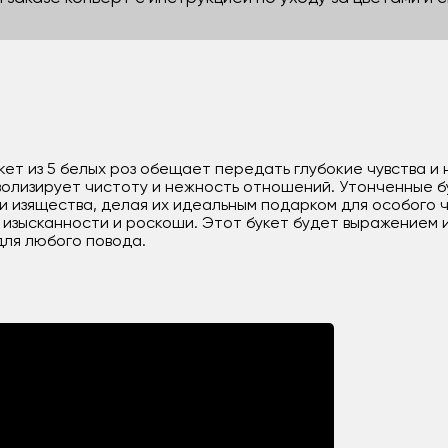
кет из 5 белых роз обещает передать глубокие чувства и 
волизирует чистоту и нежность отношений. Утонченные б
 изящества, делая их идеальным подарком для особого 
т изысканности и роскоши. Этот букет будет выражением 
для любого повода.