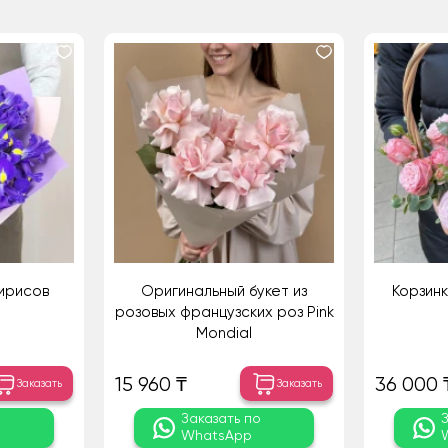
 ирисов
Оригинальный букет из
Корзинк
розовых французских роз Pink
Mondial
15 960 ₸
36 000 
Заказать
Заказать
о
Заказать по
WhatsApp