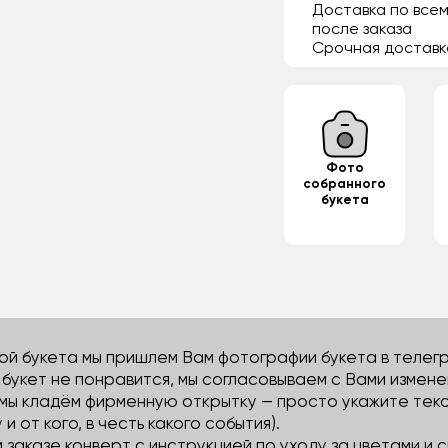
Доставка по всем
после заказа
Срочная доставк
Фото
собранного
букета
й букета мы пришлем Вам фотографии букета в телегра
м букет не понравится, мы согласовываем с Вами измене
 мы кладём фирменную открытку — просто укажите тек
 и от кого, в честь какого события).
м заказе конверт с инструкцией по уходу за цветами и