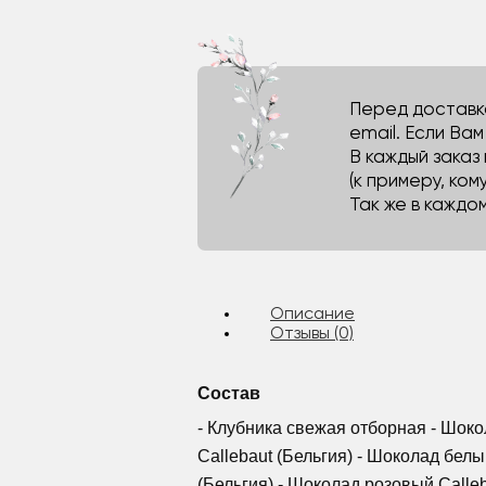
Перед доставко
email. Если Ва
В каждый заказ
(к примеру, кому
Так же в каждо
Описание
Отзывы (0)
Состав
- Клубника свежая отборная - Шок
Callebaut (Бельгия) - Шоколад белы
(Бельгия) - Шоколад розовый Calleb