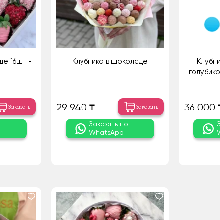
де 16шт -
Клубника в шоколаде
Клубн
голубико
29 940 ₸
36 000 
Заказать
Заказать
о
Заказать по
WhatsApp