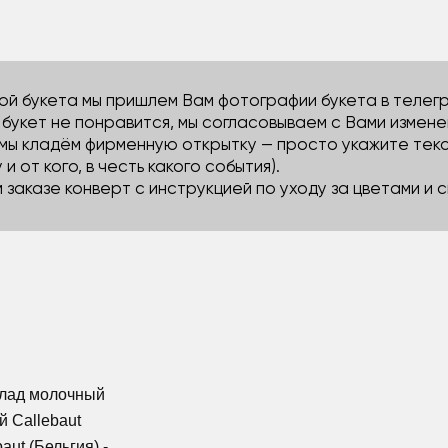
й букета мы пришлем Вам фотографии букета в телегра
м букет не понравится, мы согласовываем с Вами измене
 мы кладём фирменную открытку — просто укажите тек
 и от кого, в честь какого события).
м заказе конверт с инструкцией по уходу за цветами и
олад молочный
й Callebaut
aut (Бельгия) -