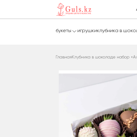
букеты
игрушки
клубника в шок
Главная
Клубника в шоколаде набор «А