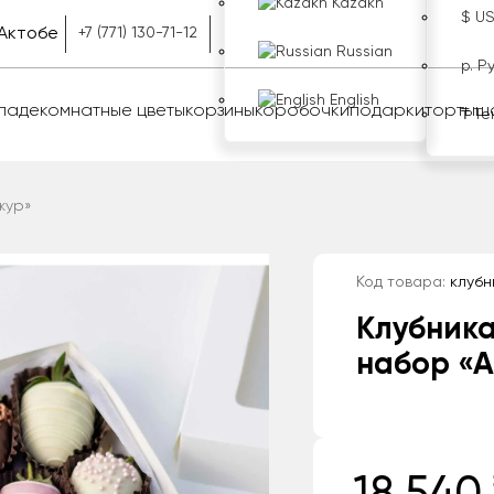
Kazakh
$ U
Актобе
+7 (771) 130-71-12
Russian
р. Р
English
оладе
комнатные цветы
корзины
коробочки
подарки
торты
ш
₸ Те
жур»
Код товара:
клубн
Клубника
набор «