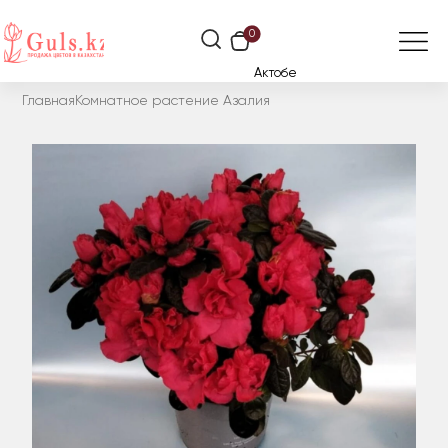
0
Актобе
Главная
Комнатное растение Азалия