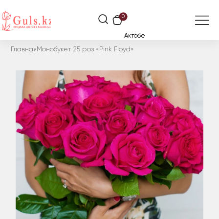
0
Актобе
Главная
Монобукет 25 роз «Pink Floyd»