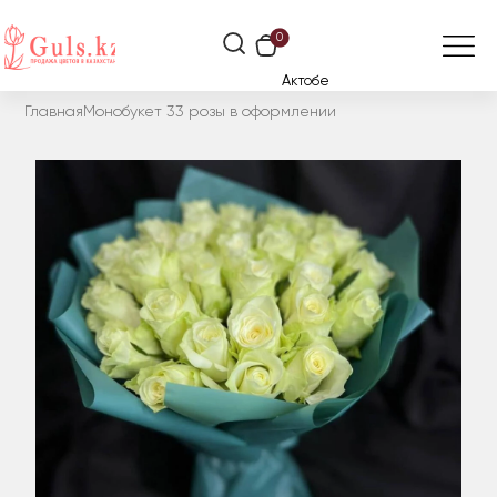
0
Актобе
Главная
Монобукет 33 розы в оформлении