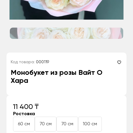
Код товара:
000119
Монобукет из розы Вайт О
Хара
11 400 ₸
Ростовка
60 см
70 см
70 см
100 см