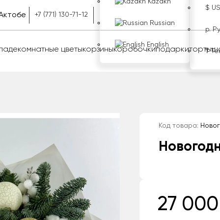
Kazakh
$ U
Актобе
+7 (771) 130-71-12
Russian
р. Р
English
оладе
комнатные цветы
корзины
коробочки
подарки
торты
ш
₸ Те
Код товара:
Новог
Новогодн
27 000