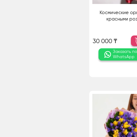
Космические ор
красными ро
30 000 ₸
Заказать п
WhatsApp