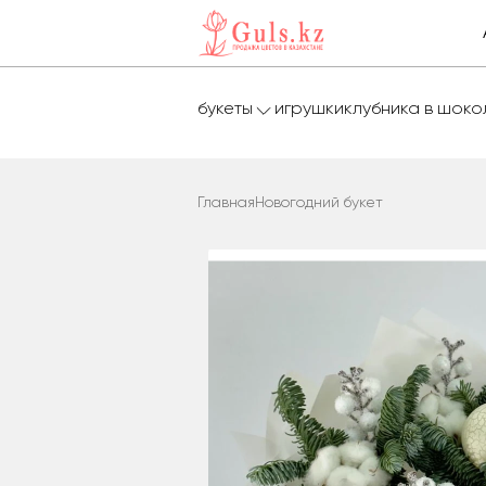
букеты
игрушки
клубника в шок
Главная
Новогодний букет