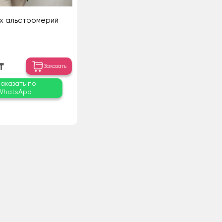
их альстромерий
₸
Заказать
Заказать по
WhatsApp