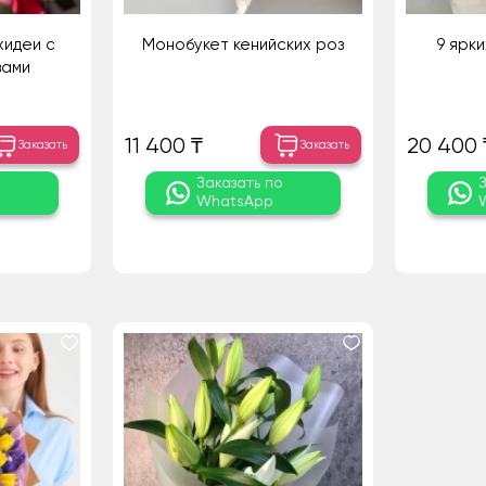
хидеи с
Монобукет кенийских роз
9 ярк
зами
11 400 ₸
20 400 
Заказать
Заказать
о
Заказать по
WhatsApp