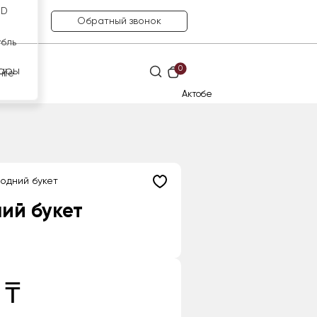
SD
Обратный звонок
убль
0
ары
нге
Актобе
одний букет
ий букет
 ₸