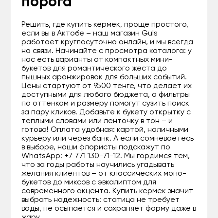
порога
Решить, где купить кермек, проще простого,
если вы в Актобе – наш магазин Guls
работает круглосуточно онлайн, и мы всегда
на связи. Начинайте с просмотра каталога: у
нас есть варианты от компактных мини-
букетов для романтического жеста до
пышных аранжировок для больших событий.
Цены стартуют от 9500 тенге, что делает их
доступными для любого бюджета, а фильтры
по оттенкам и размеру помогут сузить поиск
за пару кликов. Добавьте к букету открытку с
теплыми словами или ленточку в тон – и
готово! Оплата удобная: картой, наличными
курьеру или через банк. А если сомневаетесь
в выборе, наши флористы подскажут по
WhatsApp: +7 771 130-71-12. Мы гордимся тем,
что за годы работы научились угадывать
желания клиентов – от классических моно-
букетов до миксов с эвкалиптом для
современного акцента. Купить кермек значит
выбрать надежность: статица не требует
воды, не осыпается и сохраняет форму даже в
жару.