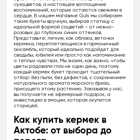
сухоцветов, а настоящее воплощение
воспоминаний, которые остаются свежими в
сердце. В нашем магазине Guls мы собираем
такие букеты вручную, выбирая статицу с
идеальной формой соцветий – от нежно-
розовых до глубоких синих оттенков.
Представьте: легкие, как облака, веточки
кермека, переплетающиеся в гармоничный
ансамбль, который идеально подойдет для
свадьбы, юбилея или просто как напоминание
о теплых чувствах. Мы знаем, как важно, чтобы
цветы радовали глаз не один день, поэтому
каждый кермек букет проходит тщательный
отбор: без пыли, без дефектов, с сохранением
натурального аромата морского бриза,
присущего этому растению. Заказывая у нас,
вы получаете не эфемерный подарок, а
инвестицию в эмоции, которая окупится
сторицей.
Как купить кермек в
Актобе: от выбора до