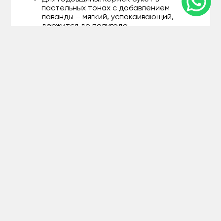
пастельных тонах с добавлением
лаванды – мягкий, успокаивающий,
держится до полугода.
На день рождения: яркий микс с
оранжевой статицей и травами –
энергичный и запоминающийся.
Как корпоративный подарок:
нейтральный белый букет из кермека в
коробке – элегантно и без лишних слов.
Эти композиции не только красивы, но и
практичны: их можно ставить на полку или
вазу без хлопот. А если вы ищете букет из
кермека для интерьера, наши флористы
подберут вариант, который впишется в любой
стиль – от сканди до эклектики.
Доставка статицы в
Актобе: скорость и
забота в каждом заказе