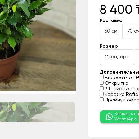
8 400 
Ростовка
60 см
70 с
Размер
Стандарт
Дополнительны
Видеоотчет (+
Открытка
3 Гелиевых шар
Коробка Raffae
Премиум оформ
Заказать п
WhatsApp