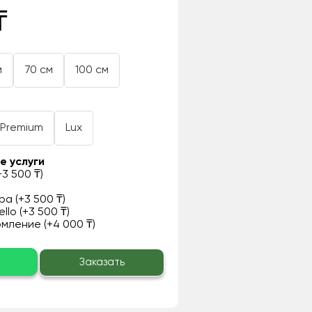
₸
м
70 см
100 см
Premium
Lux
е услуги
3 500 ₸)
а (+3 500 ₸)
llo (+3 500 ₸)
ление (+4 000 ₸)
о
Заказать