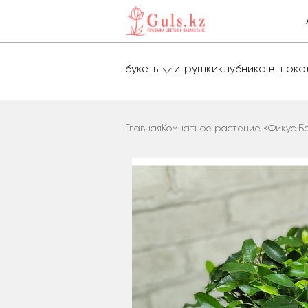
букеты
игрушки
клубника в шок
Главная
Комнатное растение «Фикус Б