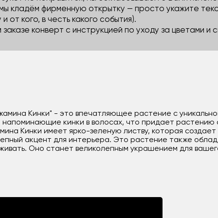
 мы кладём фирменную открытку — просто укажите тек
 и от кого, в честь какого события).
м заказе конверт с инструкцией по уходу за цветами и
амина Кинки" - это впечатляющее растение с уникальной
, напоминающие кинки в волосах, что придает растению
мина Кинки имеет ярко-зеленую листву, которая создае
лепный акцент для интерьера. Это растение также обла
аживать. Оно станет великолепным украшением для вашег