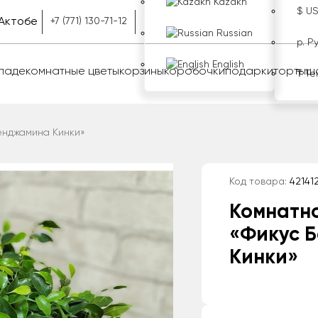
Kazakh
$ U
Актобе
+7 (771) 130-71-12
Russian
р. Р
English
оладе
комнатные цветы
корзины
коробочки
подарки
торты
ш
₸ Те
енджамина Кинки»
Код товара:
42141
Комнатн
«Фикус 
Кинки»